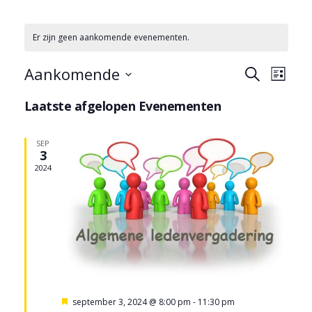
Er zijn geen aankomende evenementen.
Aankomende
E
E
Zoeken
Lijst
Selecteer
Laatste afgelopen Evenementen
V
V
een
datum.
SEP
E
3
E
2024
N
N
E
E
M
M
Uitgelicht
september 3, 2024 @ 8:00 pm
-
11:30 pm