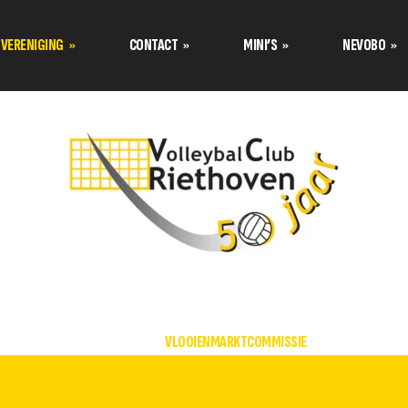
VERENIGING
CONTACT
MINI’S
NEVOBO
Programma’s Nevobo
Prog
Data tournooi CMV
Contact opnemen met
Teamindeling Nevobo
Team
Mini van de maand
Formulier inschrijven
Bestuur stelt zich voor
Tuss
Teamindeling Seizoen 2025-
Formulier meetrainen
over de
2026 Volley Stars Mini’s
Uitschrijven
s
s
HOME
VLOOIENMARKTCOMMISSIE
TC stelt zich voor
klimaat
Aannamebeleid