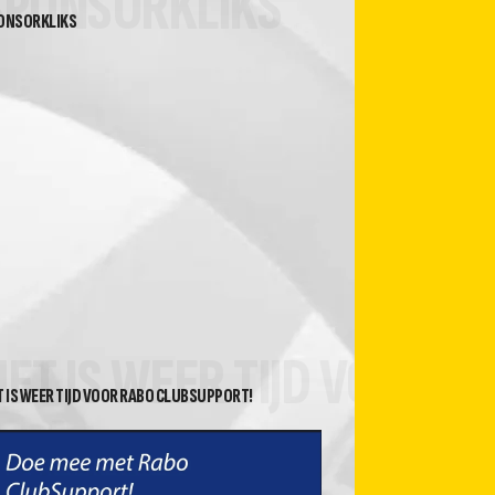
SPONSORKLIKS
ONSORKLIKS
HET IS WEER TIJD VOOR 
T IS WEER TIJD VOOR RABO CLUBSUPPORT!