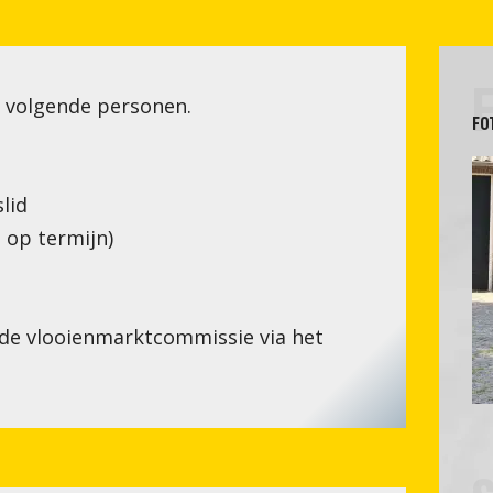
ken
Gedragsregels
WZ stelt zich voor
Vertrouwenspersoon
n
Vlooienmarktcommissie
 volgende personen.
FO
lid
 op termijn)
 de vlooienmarktcommissie via het