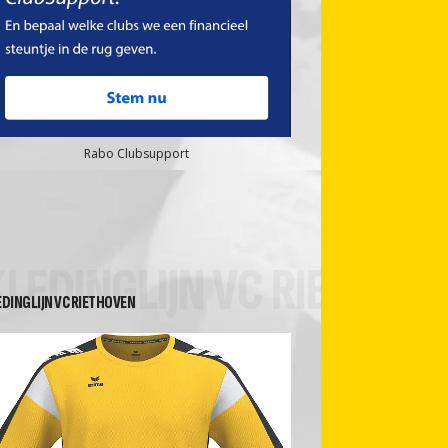
Rabo Clubsupport
KLEDINGLIJN VC RIETHOV
EDINGLIJN VC RIETHOVEN