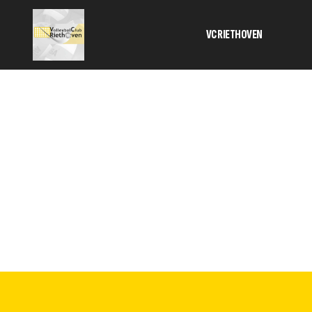
VC RIETHOVEN
Activiteiten
Bestuur
Informatie 
contributie
Geschiedeni
SponsorKlik
TC
Veilig sport