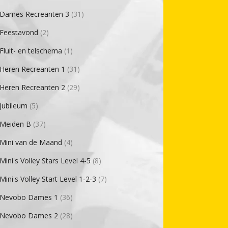
Dames Recreanten 3
(31)
Feestavond
(2)
Fluit- en telschema
(1)
Heren Recreanten 1
(31)
Heren Recreanten 2
(29)
Jubileum
(5)
Meiden B
(37)
Mini van de Maand
(4)
Mini's Volley Stars Level 4-5
(8)
Mini's Volley Start Level 1-2-3
(7)
Nevobo Dames 1
(36)
Nevobo Dames 2
(28)