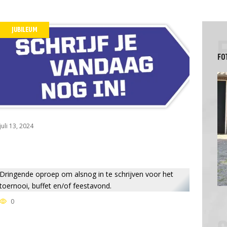
ken
Gedragsregels
WZ stelt zich voor
JUBILEUM
Vertrouwenspersoon
n
Vlooienmarktcommissie
FO
juli 13, 2024
Dringende oproep om alsnog in te schrijven voor het
toernooi, buffet en/of feestavond.
0