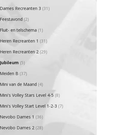
Dames Recreanten 3
(31)
Feestavond
(2)
Fluit- en telschema
(1)
Heren Recreanten 1
(31)
Heren Recreanten 2
(29)
Jubileum
(5)
Meiden B
(37)
Mini van de Maand
(4)
Mini's Volley Stars Level 4-5
(8)
Mini's Volley Start Level 1-2-3
(7)
Nevobo Dames 1
(36)
Nevobo Dames 2
(28)