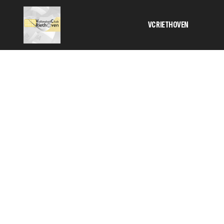
VC RIETHOVEN
Activiteiten
Bestuur
Informatie 
contributie
Geschiedeni
SponsorKlik
TC
Veilig sport