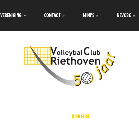
VERENIGING
CONTACT
MINI’S
NEVOBO
Programma’s Nevobo
Prog
Data tournooi CMV
Contact opnemen met
Teamindeling Nevobo
Team
Mini van de maand
Formulier inschrijven
Bestuur stelt zich voor
Tuss
Teamindeling Seizoen 2025-
Formulier meetrainen
over de
2026 Volley Stars Mini’s
Uitschrijven
s
s
HOME
JUBILEUM
TC stelt zich voor
klimaat
Aannamebeleid