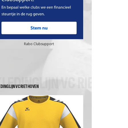
Rabo Clubsupport
KLEDINGLIJN VC RIETHOV
EDINGLIJN VC RIETHOVEN