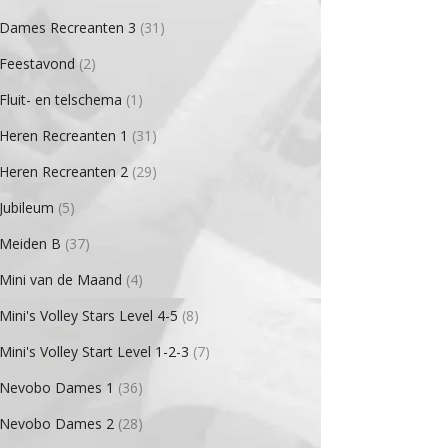
Dames Recreanten 3
(31)
Feestavond
(2)
Fluit- en telschema
(1)
Heren Recreanten 1
(31)
Heren Recreanten 2
(29)
Jubileum
(5)
Meiden B
(37)
Mini van de Maand
(4)
Mini's Volley Stars Level 4-5
(8)
Mini's Volley Start Level 1-2-3
(7)
Nevobo Dames 1
(36)
Nevobo Dames 2
(28)