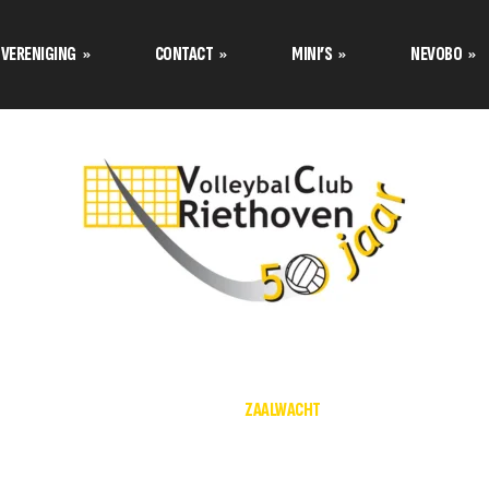
VERENIGING
CONTACT
MINI’S
NEVOBO
Programma’s Nevobo
Prog
Data tournooi CMV
Contact opnemen met
Teamindeling Nevobo
Team
Mini van de maand
Formulier inschrijven
Bestuur stelt zich voor
Tuss
Teamindeling Seizoen 2025-
Formulier meetrainen
over de
2026 Volley Stars Mini’s
Uitschrijven
s
s
HOME
ZAALWACHT
TC stelt zich voor
klimaat
Aannamebeleid