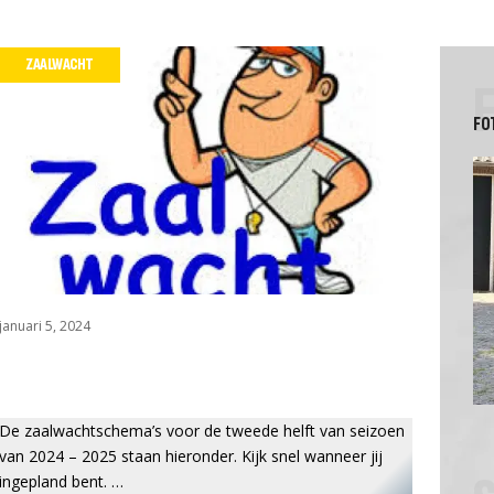
ken
Gedragsregels
WZ stelt zich voor
ZAALWACHT
Vertrouwenspersoon
n
Vlooienmarktcommissie
FO
januari 5, 2024
De zaalwachtschema’s voor de tweede helft van seizoen
van 2024 – 2025 staan hieronder. Kijk snel wanneer jij
ingepland bent. …