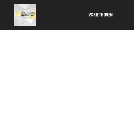
VC RIETHOVEN
Activiteiten
Bestuur
Informatie 
contributie
Geschiedeni
SponsorKlik
TC
Veilig sport