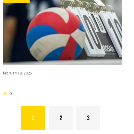
februari 18, 2025
0
POSTS
1
2
3
NAVIGATION