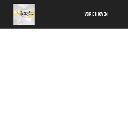
VC RIETHOVEN
Activiteiten
Bestuur
Informatie 
contributie
Geschiedeni
SponsorKlik
HOME
TC
Veilig sport