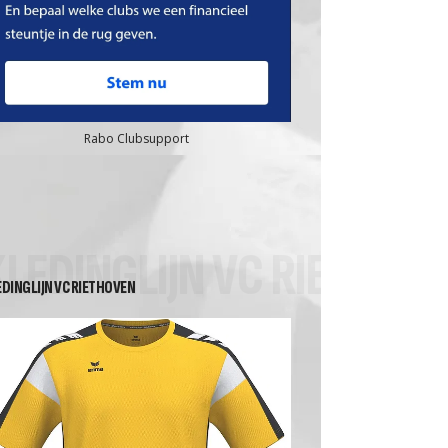
Rabo Clubsupport
KLEDINGLIJN VC RIETHOV
EDINGLIJN VC RIETHOVEN