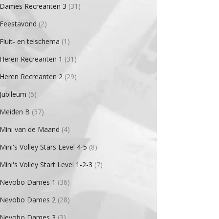
Dames Recreanten 3
(31)
Feestavond
(2)
Fluit- en telschema
(1)
Heren Recreanten 1
(31)
Heren Recreanten 2
(29)
Jubileum
(5)
Meiden B
(37)
Mini van de Maand
(4)
Mini's Volley Stars Level 4-5
(8)
Mini's Volley Start Level 1-2-3
(7)
Nevobo Dames 1
(36)
Nevobo Dames 2
(28)
Nevobo Dames 3
(3)