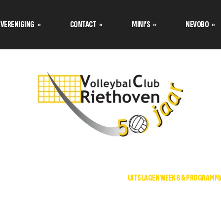
VERENIGING
CONTACT
MINI’S
NEVOBO
Programma’s Nevobo
Prog
Data tournooi CMV
Contact opnemen met
Teamindeling Nevobo
Team
Mini van de maand
Formulier inschrijven
Bestuur stelt zich voor
Tuss
Teamindeling Seizoen 2025-
Formulier meetrainen
over de
2026 Volley Stars Mini’s
Uitschrijven
s
s
TUSSENSTANDEN
UITSLAGEN
UITSLAGEN WEEK 8 & PROGRAMMA
TC stelt zich voor
klimaat
Aannamebeleid