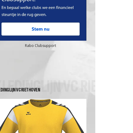
Rabo Clubsupport
KLEDINGLIJN VC RIETHOV
EDINGLIJN VC RIETHOVEN