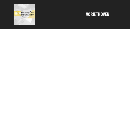
VC RIETHOVEN
Activiteiten
Bestuur
Informatie 
contributie
Geschiedeni
SponsorKlik
TC
Veilig sport