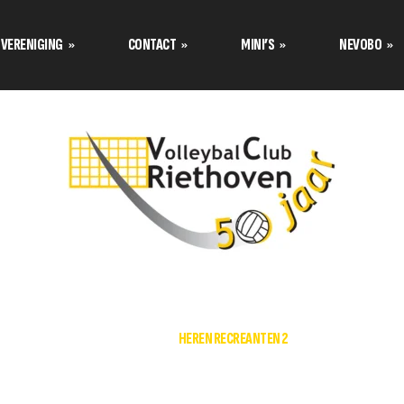
VERENIGING
CONTACT
MINI’S
NEVOBO
Programma’s Nevobo
Prog
Data tournooi CMV
Contact opnemen met
Teamindeling Nevobo
Team
Mini van de maand
Formulier inschrijven
Bestuur stelt zich voor
Tuss
Teamindeling Seizoen 2025-
Formulier meetrainen
over de
2026 Volley Stars Mini’s
Uitschrijven
s
s
HOME
HEREN RECREANTEN 2
TC stelt zich voor
klimaat
Aannamebeleid