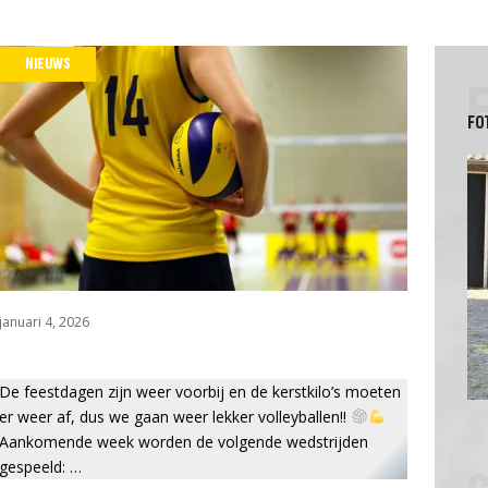
ken
Gedragsregels
WZ stelt zich voor
NIEUWS
Vertrouwenspersoon
n
Vlooienmarktcommissie
FO
januari 4, 2026
De feestdagen zijn weer voorbij en de kerstkilo’s moeten
er weer af, dus we gaan weer lekker volleyballen!!
Aankomende week worden de volgende wedstrijden
gespeeld: …