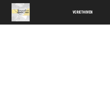
VC RIETHOVEN
Activiteiten
Bestuur
Informatie 
contributie
Geschiedeni
SponsorKlik
TC
Veilig sport