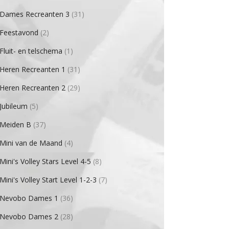
Dames Recreanten 3
(31)
Feestavond
(2)
Fluit- en telschema
(1)
Heren Recreanten 1
(31)
Heren Recreanten 2
(29)
Jubileum
(5)
Meiden B
(37)
Mini van de Maand
(4)
Mini's Volley Stars Level 4-5
(8)
Mini's Volley Start Level 1-2-3
(7)
Nevobo Dames 1
(36)
Nevobo Dames 2
(28)