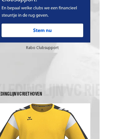
Rabo Clubsupport
KLEDINGLIJN VC RIETHOV
EDINGLIJN VC RIETHOVEN