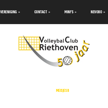
VERENIGING
CONTACT
MINI’S
NEVOBO
Programma’s Nevobo
Prog
Data tournooi CMV
Contact opnemen met
Teamindeling Nevobo
Team
Mini van de maand
Formulier inschrijven
Bestuur stelt zich voor
Tuss
Teamindeling Seizoen 2025-
Formulier meetrainen
over de
2026 Volley Stars Mini’s
Uitschrijven
s
s
HOME
MEISJES B
TC stelt zich voor
klimaat
Aannamebeleid