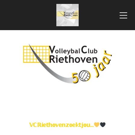
 VLOOIENMARKT 2025
HOME
DAMES RECREANTEN 1
𝕍ℂ ℝ𝕚𝕖𝕥𝕙𝕠𝕧𝕖𝕟 𝕫𝕠𝕖𝕜𝕥 𝕛𝕠𝕦…