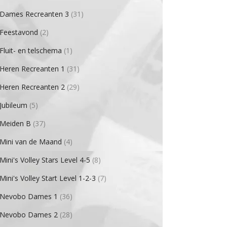
Dames Recreanten 3
(31)
Feestavond
(2)
Fluit- en telschema
(1)
Heren Recreanten 1
(31)
Heren Recreanten 2
(29)
Jubileum
(5)
Meiden B
(37)
Mini van de Maand
(4)
Mini's Volley Stars Level 4-5
(8)
Mini's Volley Start Level 1-2-3
(7)
Nevobo Dames 1
(36)
Nevobo Dames 2
(28)