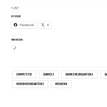
1.257
DIT DELEN:
Facebook
X
VIND IK LEUK:
Aan
het
laden...
COMPETITIE
DAMES 3
DAMES RECREANTEN 2
D
HEREN RECREANTEN 2
MEIDEN B