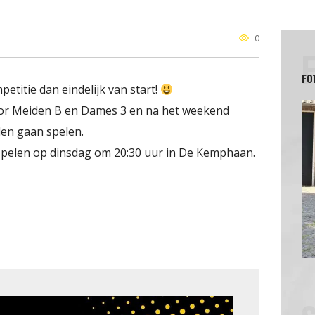
ken
Gedragsregels
WZ stelt zich voor
0
Vertrouwenspersoon
n
Vlooienmarktcommissie
FO
titie dan eindelijk van start!
voor Meiden B en Dames 3 en na het weekend
den gaan spelen.
 spelen op dinsdag om 20:30 uur in De Kemphaan.