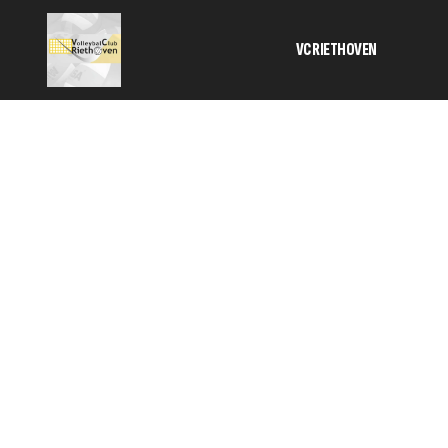
VC RIETHOVEN
Activiteiten
Bestuur
Informatie 
contributie
Geschiedeni
SponsorKlik
TC
Veilig sport