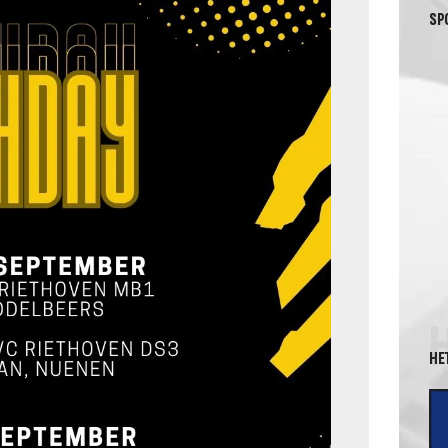
SP
HE