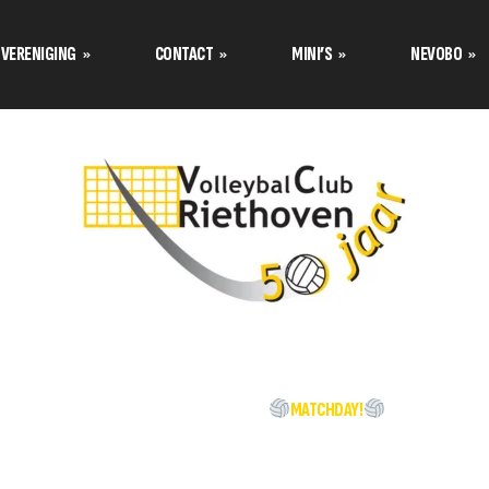
VERENIGING
CONTACT
MINI’S
NEVOBO
Programma’s Nevobo
Prog
Data tournooi CMV
Contact opnemen met
Teamindeling Nevobo
Team
Mini van de maand
Formulier inschrijven
Bestuur stelt zich voor
Tuss
Teamindeling Seizoen 2025-
Formulier meetrainen
over de
2026 Volley Stars Mini’s
Uitschrijven
s
s
HOME
NIEUWS
MATCHDAY!
TC stelt zich voor
klimaat
Aannamebeleid