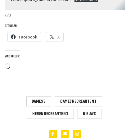
773
DIT DELEN:
Facebook
X
S
VIND IK LEUK:
Aan
het
laden...
DAMES 3
DAMES RECREANTEN 1
HEREN RECREANTEN 1
NIEUWS