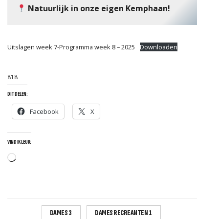
Natuurlijk in onze eigen Kemphaan!
Uitslagen week 7-Programma week 8 – 2025
Downloaden
818
DIT DELEN:
Facebook
X
VIND IK LEUK:
Aan
het
laden...
DAMES 3
DAMES RECREANTEN 1