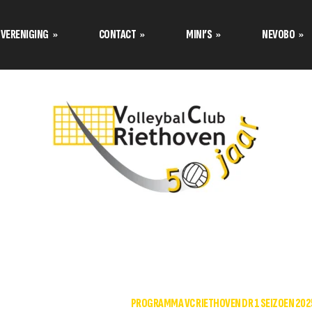
VERENIGING
CONTACT
MINI’S
NEVOBO
Programma’s Nevobo
Prog
Data tournooi CMV
Contact opnemen met
Teamindeling Nevobo
Team
Mini van de maand
Formulier inschrijven
Bestuur stelt zich voor
Tuss
Teamindeling Seizoen 2025-
Formulier meetrainen
over de
2026 Volley Stars Mini’s
Uitschrijven
s
s
TC stelt zich voor
klimaat
Aannamebeleid
DAMES RECREANTEN 1
PROGRAMMA VC RIETHOVEN DR 1 SEIZOEN 20