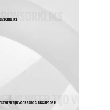
SPONSORKLIKS
ONSORKLIKS
HET IS WEER TIJD VOOR 
T IS WEER TIJD VOOR RABO CLUBSUPPORT!