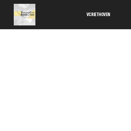
VC RIETHOVEN
Activiteiten
Bestuur
Informatie 
contributie
Geschiedeni
SponsorKlik
TC
Veilig sport
HOME