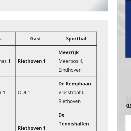
s
Gast
Sporthal
Meerrijk
nas 1
Riethoven 1
Meerbos 4,
Eindhoven
De Kemphaan
n 1
ODI 1
Vlasstraat 6,
Riethoven
KL
De
Tennishallen
Riethoven 1