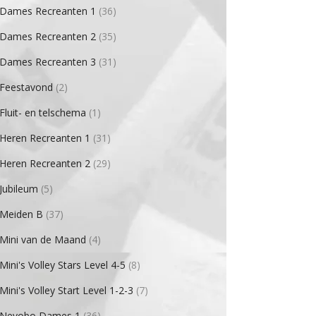
Dames Recreanten 1
(36)
Dames Recreanten 2
(35)
Dames Recreanten 3
(31)
Feestavond
(2)
Fluit- en telschema
(1)
Heren Recreanten 1
(31)
Heren Recreanten 2
(29)
Jubileum
(5)
Meiden B
(37)
Mini van de Maand
(4)
Mini's Volley Stars Level 4-5
(8)
Mini's Volley Start Level 1-2-3
(7)
Nevobo Dames 1
(36)