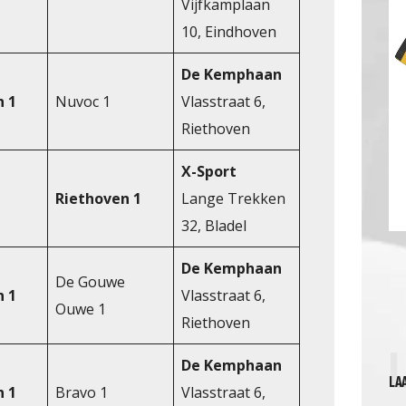
Vijfkamplaan
10, Eindhoven
De Kemphaan
n 1
Nuvoc 1
Vlasstraat 6,
Riethoven
X-Sport
Riethoven 1
Lange Trekken
32, Bladel
De Kemphaan
De Gouwe
n 1
Vlasstraat 6,
Ouwe 1
Riethoven
De Kemphaan
LA
n 1
Bravo 1
Vlasstraat 6,