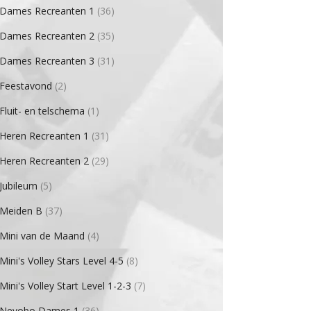
Dames Recreanten 1
(36)
Dames Recreanten 2
(35)
Dames Recreanten 3
(31)
Feestavond
(2)
Fluit- en telschema
(1)
Heren Recreanten 1
(31)
Heren Recreanten 2
(29)
Jubileum
(5)
Meiden B
(37)
Mini van de Maand
(4)
Mini's Volley Stars Level 4-5
(8)
Mini's Volley Start Level 1-2-3
(7)
Nevobo Dames 1
(36)