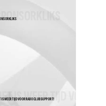
SPONSORKLIKS
ONSORKLIKS
HET IS WEER TIJD VOOR 
T IS WEER TIJD VOOR RABO CLUBSUPPORT!