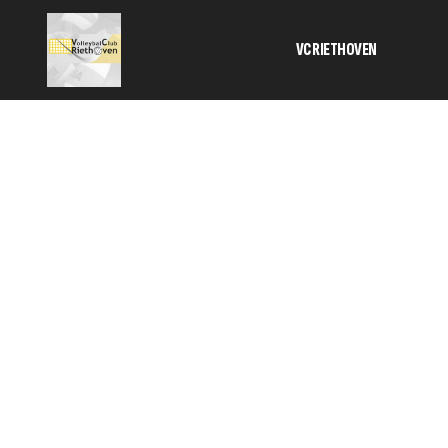
VC RIETHOVEN
Activiteiten
Bestuur
Informatie 
contributie
Geschiedeni
SponsorKlik
TC
Veilig sport
HOM