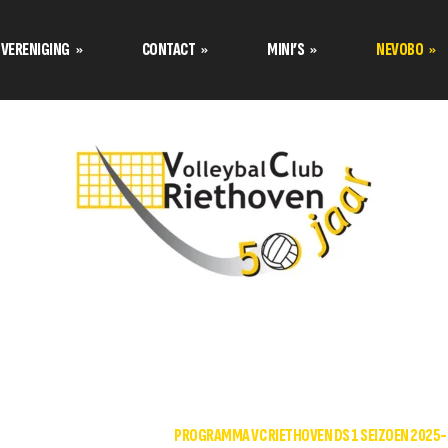
VERENIGING
CONTACT
MINI’S
NEVOBO
Programma’s Nevobo
Prog
Data tournooi CMV
Contact opnemen met
Teamindeling Nevobo
Team
Mini van de maand
Formulier inschrijven
Bestuur stelt zich voor
Tuss
Teamindeling Seizoen 2025-
Formulier meetrainen
over de
2026 Volley Stars Mini’s
Uitschrijven
s
s
TC stelt zich voor
klimaat
Aannamebeleid
E
NEVOBO DAMES 1
PROGRAMMA VC RIETHOVEN DS 1 SEIZOEN 2025